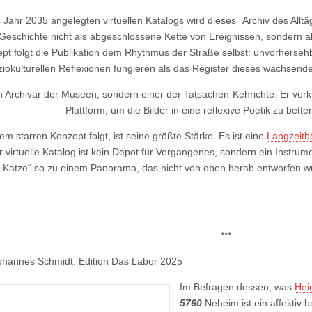
 Jahr 2035 angelegten virtuellen Katalogs wird dieses ´Archiv des Alltä
Geschichte nicht als abgeschlossene Kette von Ereignissen, sondern al
pt folgt die Publikation dem Rhythmus der Straße selbst: unvorhersehb
iokulturellen Reflexionen fungieren als das Register dieses wachsend
n Archivar der Museen, sondern einer der Tatsachen-Kehrichte. Er verk
Plattform, um die Bilder in eine reflexive Poetik zu bet
em starren Konzept folgt, ist seine größte Stärke. Es ist eine
Langzeitb
r virtuelle Katalog ist kein Depot für Vergangenes, sondern ein Inst
s Katze“ so zu einem Panorama, das nicht von oben herab entworfen 
***
Johannes Schmidt. Edition Das Labor 2025
Im Befragen dessen, was
Hei
5760
Neheim ist ein affektiv 