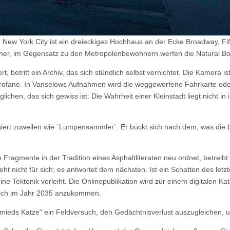
in New York City ist ein dreieckiges Hochhaus an der Ecke Broadway, F
r, im Gegensatz zu den Metropolenbewohnern werfen die Natural Born
rt, betritt ein Archiv, das sich stündlich selbst vernichtet. Die Kamera
rofane. In Vanselows Aufnahmen wird die weggeworfene Fahrkarte oder
täglichen, das sich gewiss ist: Die Wahrheit einer Kleinstadt liegt nicht 
iert zuweilen wie ´Lumpensammler`. Er bückt sich nach dem, was die be
ragmente in der Tradition eines Asphaltliteraten neu ordnet, betreibt 
teht nicht für sich; es antwortet dem nächsten. Ist ein Schatten des let
e Tektonik verleiht. Die Onlinepublikation wird zur einem digitalen Ka
dlich im Jahr 2035 anzukommen.
mieds Katze“ ein Feldversuch, den Gedächtnisverlust auszugleichen, un