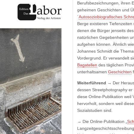
Berufsbezeichnungen, ihren 
geheimen Geschichten und Üb
´
Autosoziobiografisches Schr
Berge existieren Tiefenzeite
denen die Bürger jenseits des
natürlichen Gegebenheiten u
aufgehen können. Ähnlich wie
Johannes Schmidt die Themat
Vordergrund. Er verwandelt si
Bagatellen
des täglichen Prov
unterhaltsamen
Geschichten
f
Weiterführend →
Der Herau
dessen Streetphotography er s
diese Online-Publikation weil 
hervorholt, sondern weil dies
Sozialstudien sind.
→
Die Online-Publikation „
Sch
Langzeitgeschichtsschreibung