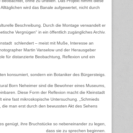
 beobachtet, ohne zu urteilen. Das Projekt nimmt diese
 Alltäglichen wird das Banale aufgewertet, nicht durch
ulturelle Beschreibung. Durch die Montage verwandelt er
hetische Vergnügen“ in ein öffentlich zugängliches Archiv.
nstadt schlendert – meist mit Muße, Interesse an
photographer Martin Vanselow und der Herausgeber
le für distanzierte Beobachtung, Reflexion und ein
iten konsumiert, sondern ein Botaniker des Bürgersteigs.
Natural Born Neheimer sind die Bewohner eines Museums,
inbaren. Diese Form der Reflexion macht die Kleinstadt
adt eine fast mikroskopische Untersuchung. „Schmieds
ng, die man erst durch den bewussten Akt des Sehens
es genügt, ihre Bruchstücke so nebeneinander zu legen,
dass sie zu sprechen beginnen.