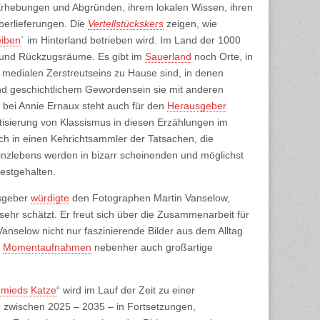
Erhebungen und Abgründen, ihrem lokalen Wissen, ihren
erlieferungen. Die
Vertellstückskers
zeigen, wie
eiben
` im Hinterland betrieben wird. Im Land der 1000
n und Rückzugsräume. Es gibt im
Sauerland
noch Orte, in
 medialen Zerstreutseins zu Hause sind, in denen
nd geschichtlichem Gewordensein sie mit anderen
 bei Annie Ernaux steht auch für den
Herausgeber
isierung von Klassismus in diesen Erzählungen im
ch in einen Kehrichtsammler der Tatsachen, die
inzlebens werden in bizarr scheinenden und möglichst
estgehalten.
sgeber
würdigte
den Fotographen Martin Vanselow,
ehr schätzt. Er freut sich über die Zusammenarbeit für
Vanselow nicht nur faszinierende Bilder aus dem Alltag
e
Momentaufnahmen
nebenher auch großartige
mieds Katze
“ wird im Lauf der Zeit zu einer
 zwischen 2025 – 2035 – in Fortsetzungen,