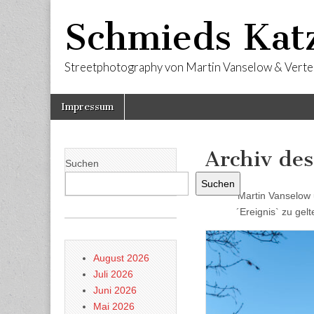
Schmieds Kat
Streetphotography von Martin Vanselow & Verte
Skip
Main
Impressum
to
menu
content
Archiv des
Suchen
Suchen
Martin Vanselow 
´Ereignis` zu gel
August 2026
Juli 2026
Juni 2026
Mai 2026