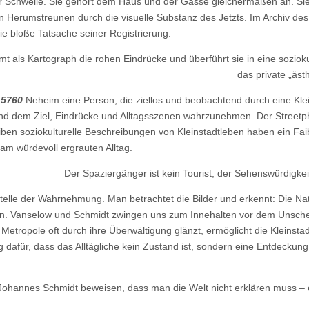
der Schwelle. Sie gehört dem Haus und der Gasse gleichermaßen an. Sie
ein Herumstreunen durch die visuelle Substanz des Jetzts. Im Archiv des
ie bloße Tatsache seiner Registrierung.
 als Kartograph die rohen Eindrücke und überführt sie in eine soziok
das private „äst
n
5760
Neheim eine Person, die ziellos und beobachtend durch eine Klei
nd dem Ziel, Eindrücke und Alltagsszenen wahrzunehmen. Der Street
ben soziokulturelle Beschreibungen von Kleinstadtleben haben ein Faib
am würdevoll ergrauten Alltag.
Der Spaziergänger ist kein Tourist, der Sehenswürdigke
stelle der Wahrnehmung. Man betrachtet die Bilder und erkennt: Die 
ren. Vanselow und Schmidt zwingen uns zum Innehalten vor dem Unsche
Metropole oft durch ihre Überwältigung glänzt, ermöglicht die Kleinst
g dafür, dass das Alltägliche kein Zustand ist, sondern eine Entdecku
Johannes Schmidt beweisen, dass man die Welt nicht erklären muss – 