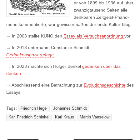
er von 1899 bis 1936 auf über
zwanzig­tausend Seiten alle
denkbaren Zeitgeist-Phäno­
mene kommen­tierte, war gewisser­ma­ßen der erste Kultur-Blog.
→
In 2003 stellte KUNO den
Essay als Versuchsanordnung
vor.
→
In 2013 unternahm Constanze Schmidt
Gedankenspaziergänge
.
→
In 2023 machte sich Holger Benkel
gedanken über das
denken
.
→
Abschliessend eine Betrachtung zur
Evolutionsgeschichte
des
Essays.
Tags:
Friedrich Hegel
Johannes Schmidt
Karl Friedrich Schinkel
Karl Kraus
Martin Vanselow