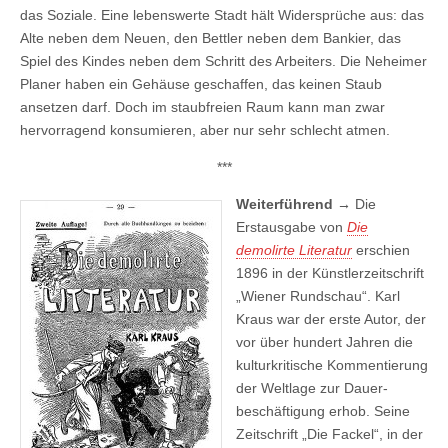
das Soziale. Eine lebenswerte Stadt hält Widersprüche aus: das
Alte neben dem Neuen, den Bettler neben dem Bankier, das
Spiel des Kindes neben dem Schritt des Arbeiters. Die Neheimer
Planer haben ein Gehäuse geschaffen, das keinen Staub
ansetzen darf. Doch im staubfreien Raum kann man zwar
hervorragend konsumieren, aber nur sehr schlecht atmen.
***
Weiterführend →
Die
Erstausgabe von
Die
demolirte Literatur
erschien
1896 in der Künstlerzeitschrift
„Wiener Rundschau“. Karl
Kraus war der erste Autor, der
vor über hundert Jahren die
kulturkritische Kommen­tie­rung
der Welt­lage zur Dauer­
beschäf­tigung erhob. Seine
Zeit­schrift „Die Fackel“, in der