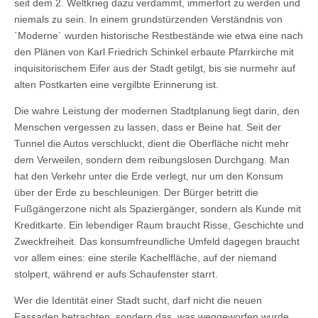
seit dem 2. Weltkrieg dazu verdammt, immerfort zu werden und
niemals zu sein. In einem grundstürzenden Verständnis von
`Moderne´ wurden historische Restbestände wie etwa eine nach
den Plänen von Karl Friedrich Schinkel erbaute Pfarrkirche mit
inquisitorischem Eifer aus der Stadt getilgt, bis sie nurmehr auf
alten Postkarten eine vergilbte Erinnerung ist.
Die wahre Leistung der modernen Stadtplanung liegt darin, den
Menschen vergessen zu lassen, dass er Beine hat. Seit der
Tunnel die Autos verschluckt, dient die Oberfläche nicht mehr
dem Verweilen, sondern dem reibungslosen Durchgang. Man
hat den Verkehr unter die Erde verlegt, nur um den Konsum
über der Erde zu beschleunigen. Der Bürger betritt die
Fußgängerzone nicht als Spaziergänger, sondern als Kunde mit
Kreditkarte. Ein lebendiger Raum braucht Risse, Geschichte und
Zweckfreiheit. Das konsumfreundliche Umfeld dagegen braucht
vor allem eines: eine sterile Kachelfläche, auf der niemand
stolpert, während er aufs Schaufenster starrt.
Wer die Identität einer Stadt sucht, darf nicht die neuen
Fassaden betrachten, sondern das, was weggeworfen wurde.