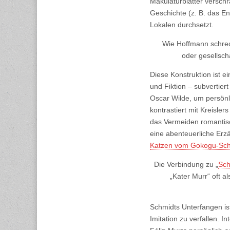
Makulaturblätter verschr
Geschichte (z. B. das 
Lokalen durchsetzt.
Wie Hoffmann schreckt
oder gesellsch
Diese Konstruktion ist e
und Fiktion – subvertiert
Oscar Wilde, um persönl
kontrastiert mit Kreisler
das Vermeiden romantisc
eine abenteuerliche Erzä
Katzen vom Gokogu-Sch
Die Verbindung zu „
Sch
„Kater Murr“ oft a
Schmidts Unterfangen is
Imitation zu verfallen. 