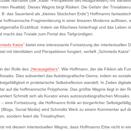
oziale Narrative (die „Kater“-Perspektive des Alltagshelden) mit Vanselo
n Realität). Dieses Wagnis birgt Risiken: Die Gefahr der Trivialisier
. B. das Sauerland als „kleines Stückchen Erde“) Hoffmanns fantastisc
die hoffmannsche Fragmentierung in einer linearen Moderne auflösen, 
zeitgemäße Erzähllust: Indem sie Klischees hinterfragt und das Leben nic
d macht das Triviale zum Portal des Tiefgründigen.
mieds Katze
“ bietet eine interessante Fortsetzung der intertextuellen
Spiel mit Identitäten und Perspektiven fungiert, vertieft „Schmieds Katz
in der Rolle des „
Herausgebers
“: Wie Hoffmann, der die Fiktion als Fun
Mosaiks. Dies subvertiert das Autobiografische-Genre, indem es sozial
lbstgefälligkeit in proletarische Selbstreflexion wandelt. In Zeiten digi
 auf die hoffmannsche Polyphonie: Das größte Wagnis liegt in der Ro
sentiert Schmidt sich als Kurator eines autosoziobiografischen Mosaiks
– eine Fortsetzung, die Hoffmanns Kritik an bürgerlicher Selbstgefälligk
g (Blogs, Social Media) wird Schmidts Werk zu einem Kommentar auf die
en, sondern feiert die Trivialmythen.
t mit diesem intertextuellen Wagnis, dass Hoffmanns Erbe nicht in ei