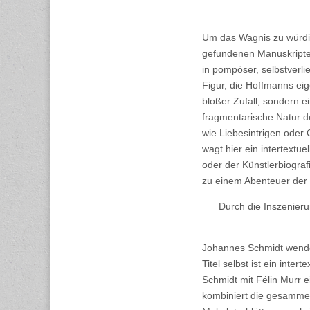
Um das Wagnis zu würdig
gefundenen Manuskripte p
in pompöser, selbstverli
Figur, die Hoffmanns ei
bloßer Zufall, sondern ei
fragmentarische Natur de
wie Liebesintrigen oder 
wagt hier ein intertextu
oder der Künstlerbiogra
zu einem Abenteuer der 
Durch die Inszenieru
Johannes Schmidt wendet
Titel selbst ist ein inte
Schmidt mit Félin Murr 
kombiniert die gesammel