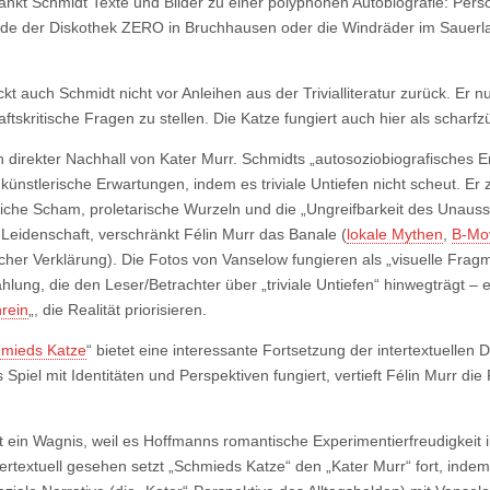
änkt Schmidt Texte und Bilder zu einer polyphonen Autobiografie: Persö
Ende der Diskothek ZERO in Bruchhausen oder die Windräder im Sauer
 auch Schmidt nicht vor Anleihen aus der Trivialliteratur zurück. Er nu
aftskritische Fragen zu stellen. Die Katze fungiert auch hier als scharf
in direkter Nachhall von Kater Murr. Schmidts „autosoziobiografisches 
 künstlerische Erwartungen, indem es triviale Untiefen nicht scheut. Er 
iche Scham, proletarische Wurzeln und die „Ungreifbarkeit des Unaussp
s Leidenschaft, verschränkt Félin Murr das Banale (
lokale Mythen
,
B-Mo
her Verklärung). Die Fotos von Vanselow fungieren als „visuelle Fragm
hlung, die den Leser/Betrachter über „triviale Untiefen“ hinwegträgt –
rein
„, die Realität priorisieren.
mieds Katze
“ bietet eine interessante Fortsetzung der intertextuellen
ls Spiel mit Identitäten und Perspektiven fungiert, vertieft Félin Murr d
t ein Wagnis, weil es Hoffmanns romantische Experimentierfreudigkeit 
Intertextuell gesehen setzt „Schmieds Katze“ den „Kater Murr“ fort, ind