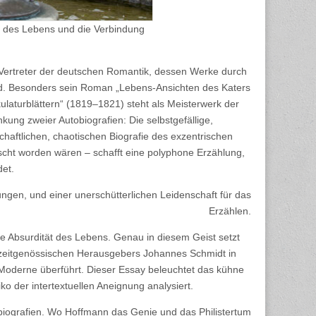
s des Lebens und die Verbindung
n Vertreter der deutschen Romantik, dessen Werke durch
sind. Besonders sein Roman „Lebens-Ansichten des Katers
ulaturblättern“ (1819–1821) steht als Meisterwerk der
kung zweier Autobiografien: Die selbstgefällige,
haftlichen, chaotischen Biografie des exzentrischen
mischt worden wären – schafft eine polyphone Erzählung,
det.
ngen, und einer unerschütterlichen Leidenschaft für das
Erzählen.
e Absurdität des Lebens. Genau in diesem Geist setzt
es zeitgenössischen Herausgebers Johannes Schmidt in
ie Moderne überführt. Dieser Essay beleuchtet das kühne
o der intertextuellen Aneignung analysiert.
biografien. Wo Hoffmann das Genie und das Philistertum