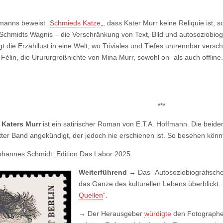
manns beweist „
Schmieds Katze
„, dass Kater Murr keine Reliquie ist, s
chmidts Wagnis – die Verschränkung von Text, Bild und autosoziobiogr
gt die Erzähllust in eine Welt, wo Triviales und Tiefes untrennbar versc
 Félin, die Urururgroßnichte von Mina Murr, sowohl on- als auch offlin
***
 Katers Murr
ist ein satirischer Roman von E.T.A. Hoffmann. Die beid
ritter Band angekündigt, der jedoch nie erschienen ist. So besehen kön
Johannes Schmidt. Edition Das Labor 2025
Weiterführend →
Das ´Autosoziobiografisch
das Ganze des kulturellen Lebens überblickt.
Quellen
“.
→
Der Herausgeber
würdigte
den Fotographen