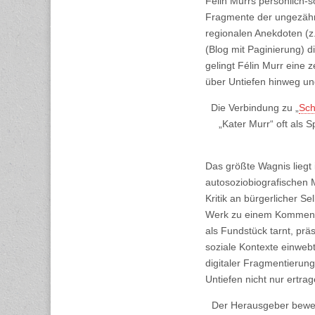
Félin Murrs persönlich-s
Fragmente der ungezähmte
regionalen Anekdoten (z
(Blog mit Paginierung) 
gelingt Félin Murr eine 
über Untiefen hinweg un
Die Verbindung zu „
Sch
„Kater Murr“ oft als 
Das größte Wagnis liegt 
autosoziobiografischen 
Kritik an bürgerlicher Se
Werk zu einem Kommentar
als Fundstück tarnt, prä
soziale Kontexte einwebt 
digitaler Fragmentierun
Untiefen nicht nur ertrag
Der Herausgeber beweis