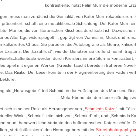
kontrastierte, nutzt Félin Murr die moderne Er
en, muss man zunächst die Genialität von Kater Murr rekapitulieren. H
räsentiert, schafft eine metafiktionale Schichtung. Der Kater Murr, ein 
ebter Manier, die von literarischen Klischees durchsetzt ist. Dazwischen
genes Alter Ego widerspiegelt –, geprägt von Wahnsinn, Musik und roma
n kalkuliertes Chaos: Sie parodiert die Autobiografie als Genre, kritisiert
r Existenz. Die „Erzähllust“, wie der Benutzer sie treffend nennt, trägt
Gesellschaftsrituale werden durch Kreislers innere Stürme kontrastier
elles Spiel mit eigenen Werken (Kreisler taucht bereits in früheren Nove
fie. Das Risiko: Der Leser könnte in der Fragmentierung den Faden v
Lektüre.
ng als „Herausgeber“ tritt Schmidt in die Fußstapfen des Murr und lässt
Meta-Ebene, die den Leser ständig zweif
 sich in seiner Rolle als Herausgeber von „
Schmieds Katze
“ mit Féli
rtextueller Wink: „Schmidt“ leitet sich von „Schmied“ ab, und „Schmieds 
eine neue, handwerkliche Variante des hoffmannschen Katers schüfe. Di
ten „Vertellstückskers“ des Herausgebers mit der
Streetphotography v