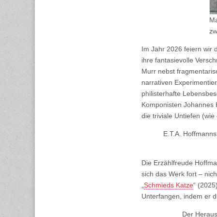
Ma
zw
Im Jahr 2026 feiern wir
ihre fantasievolle Vers
Murr nebst fragmentarisc
narrativen Experimentier
philisterhafte Lebensbes
Komponisten Johannes Kre
die triviale Untiefen (wie
E.T.A. Hoffmanns 
Die Erzählfreude Hoffma
sich das Werk fort – ni
„
Schmieds Katze
“ (2025
Unterfangen, indem er di
Der Heraus