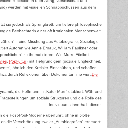
nliche Reflexionen über Alltag, Gesellschaft und
land) werden mit visuellen Schnappschüssen aus dem
tzt sie jedoch als Sprungbrett, um tiefere philosophische
züngige Beobachterin einer oft irrationalen Menschenwelt.
Erzählen“ – eine Mischung aus Autobiografie, Soziologie
zitiert Autoren wie Annie Ernaux, William Faulkner oder
rechlichen“ zu thematisieren. Wie Murrs Eitelkeit
vies
,
Popkultur
) mit Tiefgründigem (soziale Ungleichheit,
ente“, ähnlich den Kreisler-Einschüben, und schaffen
 etwa durch Reflexionen über Dokumentarfilme wie „
Die
 Dynamik, die Hoffmann in „Kater Murr“ etabliert. Während
ie Fragestellungen um soziale Strukturen und die Rolle des
Individuums innerhalb dieser.
in die Post-Post-Moderne überführt, ohne in bloße
em es die Verschränkung zweier „Autobiografien“ erneuert: