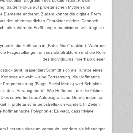
ws visuellen Biografien des Lokalen (die „Kreisler“-
ung, da der Fokus auf proletarischen Mythen und
he Elemente entbehrt. Zudem könnte die digitale Form
was den abenteuerlichen Charakter mildert. Dennoch
ht als kohärente Erzählung romantisieren will, trägt sie
 Dynamik, die Hoffmann in „Kater Murr“ etabliert. Während
e“ die Fragestellungen um soziale Strukturen und die Rolle
des Individuums innerhalb dieser.
dstück tarnt, präsentiert Schmidt sich als Kurator eines
e Kontexte einwebt – eine Fortsetzung, die Hoffmanns
taler Fragmentierung (Blogs, Social Media) wird Schmidts
lle des „Herausgebers“: Wie Hoffmann, der die Fiktion
. Dies subvertiert das Autobiografische-Genre, indem es
eit in proletarische Selbstreflexion wandelt. In Zeiten
 hoffmannsche Polyphonie: Es wagt, dass triviale
nem Literatur-Museum verstaubt, sondern als lebendiger,