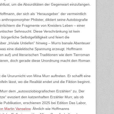
zähllust, um die Absurditäten der Gegenwart einzufangen.
offmann, der sich als ´Herausgeber` der vermeintlich
anthropomorpher Philister, diktiert seine Autobiografie
 irrlichtern die Fragmente von Kreislers Leben – einer
ntischer Sehnsucht. Diese Verschränkung ist kein
 bürgerliche Selbstgefälligkeit und feiert die
 über „triviale Untiefen“ hinweg – Murrs banale Abenteuer
t, was eine dialektische Spannung erzeugt. Hoffmann
llen auf) und literarischen Traditionen wie dem Tierroman
erlieren, doch gerade diese Unordnung macht den Roman
 die Urururnicht von Mina Murr auftreten. Er schafft eine
eln lässt, wo die Realität endet und die Fiktion beginnt.
n Murr dem „autosoziobiografischen Erzählen“ zu. Der
Katze“ evoziert den katzenhaften Erzähler Murr, als ob
e Publikation, erschienen 2025 bei Edition Das Labor,
on Martin Vanselow
. Ähnlich wie Hoffmanns