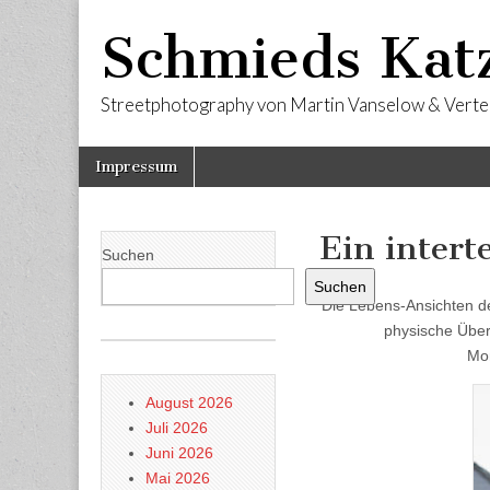
Schmieds Kat
Streetphotography von Martin Vanselow & Verte
Skip
Main
Impressum
to
menu
content
Ein intert
Suchen
Suchen
Die Lebens-Ansichten des
physische Über
Mon
August 2026
Juli 2026
Juni 2026
Mai 2026