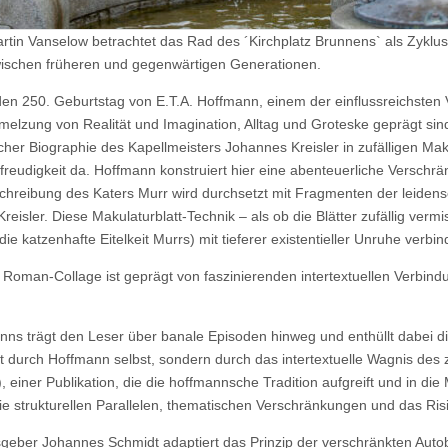
rtin Vanselow betrachtet das Rad des ´Kirchplatz Brunnens` als Zyklu
ischen früheren und gegenwärtigen Generationen.
 den 250. Geburtstag von E.T.A. Hoffmann, einem der einflussreichste
chmelzung von Realität und Imagination, Alltag und Groteske geprägt 
her Biographie des Kapellmeisters Johannes Kreisler in zufälligen Mak
freudigkeit da. Hoffmann konstruiert hier eine abenteuerliche Verschrän
chreibung des Katers Murr wird durchsetzt mit Fragmenten der leidensc
isler. Diese Makulaturblatt-Technik – als ob die Blätter zufällig ver
 die katzenhafte Eitelkeit Murrs) mit tieferer existentieller Unruhe verbin
Roman-Collage ist geprägt von faszinierenden intertextuellen Verbindu
nns trägt den Leser über banale Episoden hinweg und enthüllt dabei di
cht durch Hoffmann selbst, sondern durch das intertextuelle Wagnis d
), einer Publikation, die die hoffmannsche Tradition aufgreift und in d
e strukturellen Parallelen, thematischen Verschränkungen und das Risik
geber Johannes Schmidt adaptiert das Prinzip der verschränkten Auto