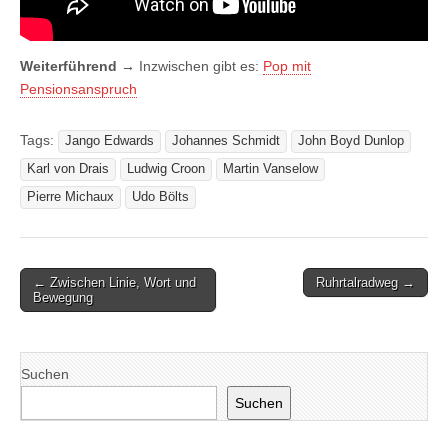
Weiterführend
→
Inzwischen gibt es:
Pop mit
Pensionsanspruch
Tags:
Jango Edwards
Johannes Schmidt
John Boyd Dunlop
Karl von Drais
Ludwig Croon
Martin Vanselow
Pierre Michaux
Udo Bölts
Post
← Zwischen Linie, Wort und
Ruhrtalradweg →
Bewegung
navigation
Suchen
Suchen