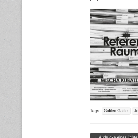
Tags:
Galileo Galilei
J
Post
← Abdrücke eines lichte