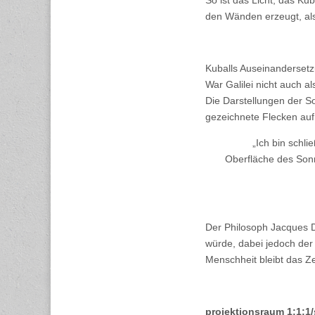
So ist das Licht, das K
den Wänden erzeugt, als L
Kuballs Auseinandersetz
War Galilei nicht auch 
Die Darstellungen der S
gezeichnete Flecken au
„Ich bin schl
Oberfläche des Sonn
Der Philosoph Jacques D
würde, dabei jedoch der 
Menschheit bleibt das Ze
projektionsraum 1:1:1