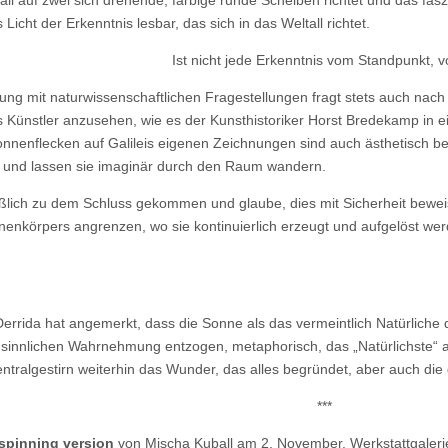
uball auf zwei sich drehende, farbige runde Scheiben richtet und das 
icht der Erkenntnis lesbar, das sich in das Weltall richtet.
Ist nicht jede Erkenntnis vom Standpunkt, 
ung mit naturwissenschaftlichen Fragestellungen fragt stets auch na
als Künstler anzusehen, wie es der Kunsthistoriker Horst Bredekamp in
onnenflecken auf Galileis eigenen Zeichnungen sind auch ästhetisch be
f und lassen sie imaginär durch den Raum wandern.
ießlich zu dem Schluss gekommen und glaube, dies mit Sicherheit bewei
enkörpers angrenzen, wo sie kontinuierlich erzeugt und aufgelöst w
errida hat angemerkt, dass die Sonne als das vermeintlich Natürliche
sinnlichen Wahrnehmung entzogen, metaphorisch, das „Natürlichste“ al
ntralgestirn weiterhin das Wunder, das alles begründet, aber auch die
***
/spinning version
von Mischa Kuball am 2. November, Werkstattgaler