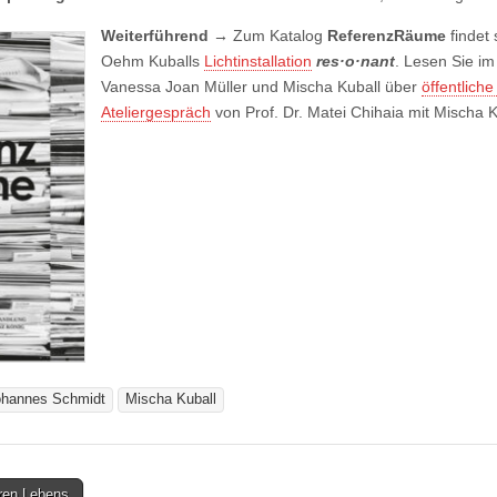
Weiterführend →
Zum Katalog
ReferenzRäume
findet
Oehm Kuballs
Lichtinstallation
res·o·nant
. Lesen Sie 
Vanessa Joan Müller und Mischa Kuball über
öffentlich
Ateliergespräch
von Prof. Dr. Matei Chihaia mit Mischa K
ohannes Schmidt
Mischa Kuball
ren Lebens