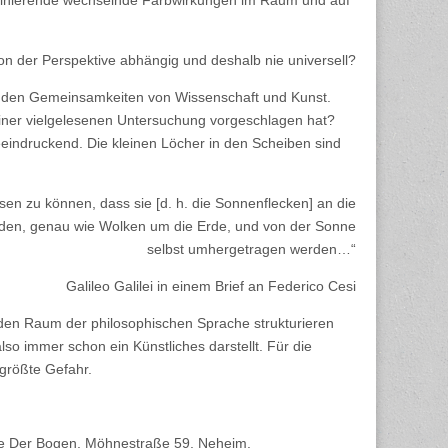
faszinierende wechselnde Farbwirkungen im Raum und auf
von der Perspektive abhängig und deshalb nie universell?
ch den Gemeinsamkeiten von Wissenschaft und Kunst.
 einer vielgelesenen Untersuchung vorgeschlagen hat?
eindruckend. Die kleinen Löcher in den Scheiben sind
sen zu können, dass sie [d. h. die Sonnenflecken] an die
erden, genau wie Wolken um die Erde, und von der Sonne
selbst umhergetragen werden…“
Galileo Galilei in einem Brief an Federico Cesi
 den Raum der philosophischen Sprache strukturieren
so immer schon ein Künstliches darstellt. Für die
 größte Gefahr.
ie Der Bogen, Möhnestraße 59, Neheim.