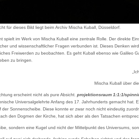
t für dieses Bild liegt beim Archiv Mischa Kuball, Düsseldorf.
t spielt im Werk von Mischa Kuball eine zentrale Rolle. Der direkte Eins
tischer und wissenschaftlicher Fragen verbunden ist. Dieses Denken wi
iches Freiwerden zu beobachten. Es geht Kuball ebenso wie Galileo Ga
ben zu bringen.
„Ic
Mischa Kuball über die
htung erscheint nicht als pure Absicht.
projektionsraum 1:1:1/spinni
lienische Universalgelehrte Anfang des 17. Jahrhunderts gemacht hat.
 der Sonnenscheibe. Diese konnte er zwar noch nicht eindeutig zuordn
prach den Dogmen der Kirche, hat sich aber als den Tatsachen entspre
eibe, sondern eine Kugel und nicht der Mittelpunkt des Universums, so