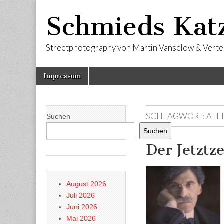
Schmieds Kat
Streetphotography von Martin Vanselow & Verte
Skip
Main
Impressum
to
menu
content
SCHLAGWORT:
ALF
Suchen
Suchen
Der Jetzt
August 2026
Juli 2026
Juni 2026
Mai 2026