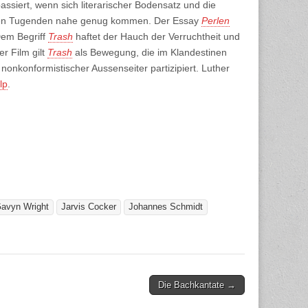
assiert, wenn sich literarischer Bodensatz und die
ellen Tugenden nahe genug kommen. Der Essay
Perlen
 Dem Begriff
Trash
haftet der Hauch der Verruchtheit und
r Film gilt
Trash
als Bewegung, die im Klandestinen
s nonkonformistischer Aussenseiter partizipiert. Luther
lp
.
avyn Wright
Jarvis Cocker
Johannes Schmidt
Die Bachkantate →