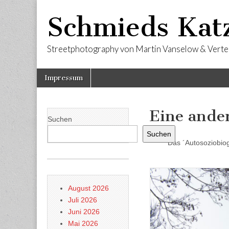
Schmieds Kat
Streetphotography von Martin Vanselow & Verte
Skip
Main
Impressum
to
menu
content
Eine ande
Suchen
Suchen
Das ´Autosoziobiog
August 2026
Juli 2026
Juni 2026
Mai 2026