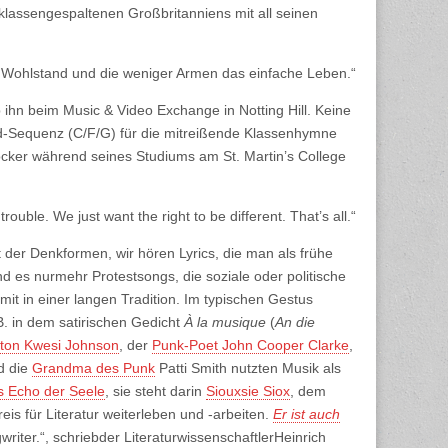
klassengespaltenen Großbritanniens mit all seinen
 Wohlstand und die weniger Armen das einfache Leben.“
hn beim Music & Video Exchange in Notting Hill. Keine
-Sequenz (C/F/G) für die mitreißende Klassenhymne
Cocker während seines Studiums am St. Martin’s College
ouble. We just want the right to be different. That’s all.“
t der Denkformen, wir hören Lyrics, die man als frühe
d es nurmehr Protestsongs, die soziale oder politische
mit in einer langen Tradition. Im typischen Gestus
B. in dem satirischen Gedicht
À la musique
(
An die
nton Kwesi Johnson
, der
Punk-Poet John Cooper Clarke
,
d die
Grandma des Punk
Patti Smith nutzten Musik als
es Echo der Seele
, sie steht darin
Siouxsie Siox
, dem
eis für Literatur weiterleben und -arbeiten.
Er ist auch
ngwriter.“, schriebder LiteraturwissenschaftlerHeinrich