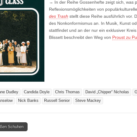
→
In der Reihe Gossenhefte zeigt sich, was p
Reflexionsmöglichkeiten von populärkultur
des Trash
stellt diese Reihe ausführlich vor.
des Nonkonformismus an. In Musik, Kunst ode
stattfindet und an der nur ein exklusiver Krei
Blissett beschreibt den Weg von
Proust zu Pu
ne Dudley
Candida Doyle
Chris Thomas
David „Chipper“ Nicholas
G
anselow
Nick Banks
Russell Senior
Steve Mackey
ißen Schuhen