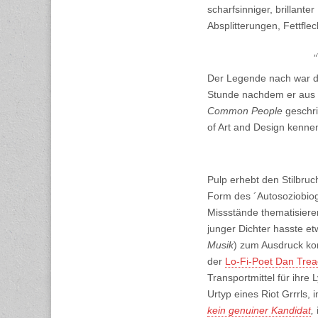
scharfsinniger, brillant
Absplitterungen, Fettfl
„
Der Legende nach war de
Stunde nachdem er aus 
Common People
geschri
of Art and Design kenneng
Pulp erhebt den Stilbru
Form des ´Autosoziobiog
Missstände thematisieren
junger Dichter hasste et
Musik
) zum Ausdruck ko
der
Lo-Fi-Poet Dan Trea
Transportmittel für ihre
Urtyp eines Riot Grrrls,
kein genuiner Kandidat
,