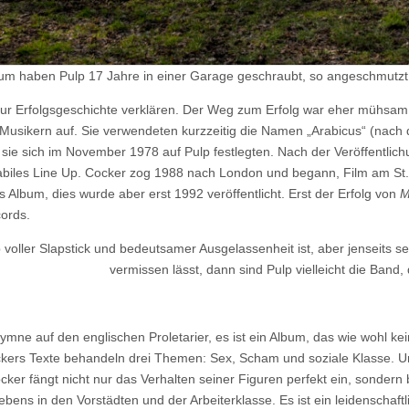
bum haben Pulp 17 Jahre in einer Garage geschraubt, so angeschmutzt p
ur Erfolgsgeschichte verklären. Der Weg zum Erfolg war eher mühsam. 
Musikern auf. Sie verwendeten kurzzeitig die Namen „Arabicus“ (nach d
 sie sich im November 1978 auf Pulp festlegten. Nach der Veröffentlic
biles Line Up. Cocker zog 1988 nach London und begann, Film am St. 
es Album, dies wurde aber erst 1992 veröffentlicht. Erst der Erfolg von
M
cords.
 voller Slapstick und bedeutsamer Ausgelassenheit ist, aber jenseits s
vermissen lässt, dann sind Pulp vielleicht die Ba
Hymne auf den englischen Proletarier, es ist ein Album, das wie wohl ke
ckers Texte behandeln drei Themen: Sex, Scham und soziale Klasse. Un
ker fängt nicht nur das Verhalten seiner Figuren perfekt ein, sondern
ebens in den Vorstädten und der Arbeiterklasse. Es ist ein leidenschaftl