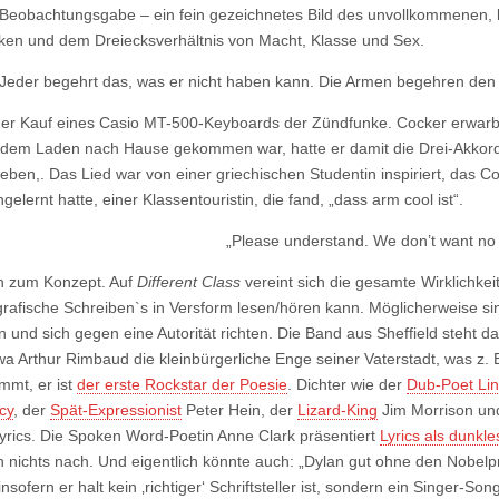
er Beobachtungsgabe – ein fein gezeichnetes Bild des unvollkommenen, 
ecken und dem Dreiecksverhältnis von Macht, Klasse und Sex.
Jeder begehrt das, was er nicht haben kann. Die Armen begehren den
r Kauf eines Casio MT-500-Keyboards der Zündfunke. Cocker erwarb i
dem Laden nach Hause gekommen war, hatte er damit die Drei-Akkord
eben,. Das Lied war von einer griechischen Studentin inspiriert, das 
elernt hatte, einer Klassentouristin, die fand, „dass arm cool ist“.
„Please understand. We don’t want no tr
ch zum Konzept. Auf
Different Class
vereint sich die gesamte Wirklichkei
rafische Schreiben`s in Versform lesen/hören kann. Möglicherweise sin
 und sich gegen eine Autorität richten. Die Band aus Sheffield steht da
wa Arthur Rimbaud die kleinbürgerliche Enge seiner Vaterstadt, was z. 
mmt, er ist
der erste Rockstar der Poesie
. Dichter wie der
Dub-Poet Li
cy
, der
Spät-Expressionist
Peter Hein, der
Lizard-King
Jim Morrison un
 Lyrics. Die Spoken Word-Poetin Anne Clark präsentiert
Lyrics als dunkl
 in nichts nach. Und eigentlich könnte auch: „Dylan gut ohne den Nobelpr
insofern er halt kein ‚richtiger‘ Schriftsteller ist, sondern ein Singer-So