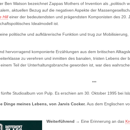
ker Ben Watson bezeichnet Zappas Mothers of Invention als „politisch wi
kalem, aktuellen Bezug auf die negativen Aspekte der Massengesellsc
 Hill
einer der bedeutendsten und prägendsten Komponisten des 20. Ja
chaftspolitisches Idealmodell ist.
 eine politische und aufklärerische Funktion und trug zur Mobilisierung,
ind
hervorragend komponierte Erzählungen aus dem britischen Alltagslebe
iterklasse zu verehren und inmitten des banalen, tristen Lebens der b
 zu einem Teil der Unterhaltungsbranche geworden ist, war dies wahrschei
***
fünfte Studioalbum von Pulp. Es erschien am 30. Oktober 1995 bei I
e Dinge meines Lebens, von Jarvis Cocker.
Aus dem Englischen von
Weiterführend
→
Eine Erinnerung an das
Kr