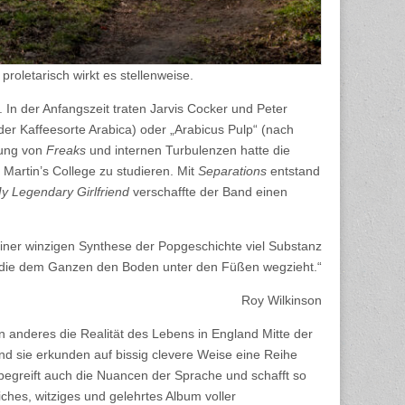
roletarisch wirkt es stellenweise.
In der Anfangszeit traten Jarvis Cocker und Peter
er Kaffeesorte Arabica) oder „Arabicus Pulp“ (nach
hung von
Freaks
und internen Turbulenzen hatte die
Martin’s College zu studieren. Mit
Separations
entstand
y Legendary Girlfriend
verschaffte der Band einen
einer winzigen Synthese der Popgeschichte viel Substanz
nd, die dem Ganzen den Boden unter den Füßen wegzieht.“
Roy Wilkinson
in anderes die Realität des Lebens in England Mitte der
d sie erkunden auf bissig clevere Weise eine Reihe
 begreift auch die Nuancen der Sprache und schafft so
iches, witziges und gelehrtes Album voller