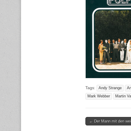
Tags:
Andy Strange
An
Mark Webber
Martin V
Post
← Der Mann mit den we
navigation