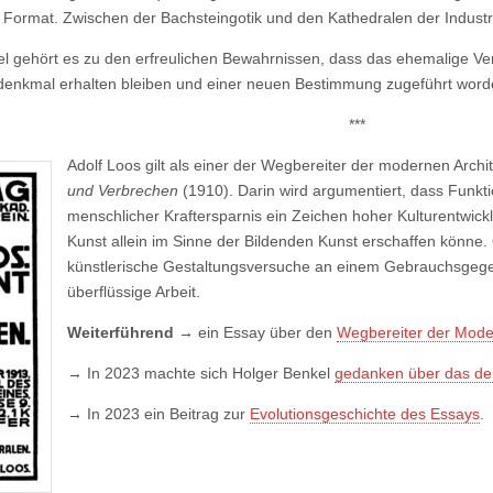
Format. Zwischen der Bachsteingotik und den Kathedralen der Industriek
l gehört es zu den erfreulichen Bewahrnissen, dass das ehemalige V
edenkmal erhalten bleiben und einer neuen Bestimmung zugeführt word
***
Adolf Loos gilt als einer der Wegbereiter der modernen Archit
und Verbrechen
(1910). Darin wird argumentiert, dass Funk
menschlicher Kraftersparnis ein Zeichen hoher Kulturentwic
Kunst allein im Sinne der Bildenden Kunst erschaffen könn
künstlerische Gestaltungsversuche an einem Gebrauchsgeg
überflüssige Arbeit.
Weiterführend →
ein Essay über den
Wegbereiter der Moder
→
In 2023 machte sich Holger Benkel
gedanken über das d
→
In 2023 ein Beitrag zur
Evolutionsgeschichte des Essays
.