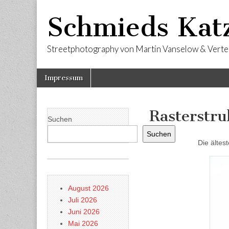
Schmieds Kat
Streetphotography von Martin Vanselow & Verte
Skip
Main
Impressum
to
menu
content
Rasterstru
Suchen
Suchen
Die ältes
August 2026
Juli 2026
Juni 2026
Mai 2026