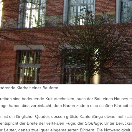
etörende Klarheit einer Bauform.
hreiben sind bedeutende Kulturtechniken, auch der Bau eines Hauses
länge haben dies vereinfacht, dem Bauen zudem eine schöne Klarheit h
tein ist ein länglicher Quader, dessen größte Kantenlänge etwas mehr 
 entspricht der Breite der vertikalen Fuge, der
Stoßfuge
. Unter Berücks
er
Läufer
, genau zwei quer eingemauerten
Bindern
. Die Notwendigkeit