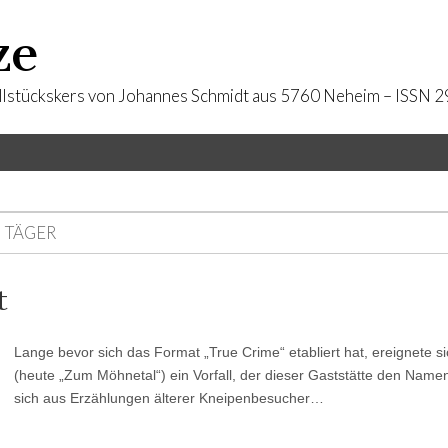
ze
llstückskers von Johannes Schmidt aus 5760 Neheim – ISSN
 TÄGER
t
Lange bevor sich das Format „True Crime“ etabliert hat, ereignete s
(heute „Zum Möhnetal“) ein Vorfall, der dieser Gaststätte den Name
sich aus Erzählungen älterer Kneipenbesucher…