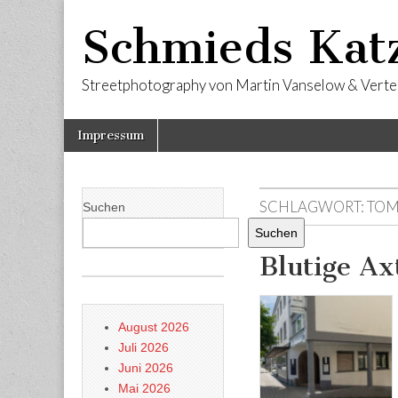
Schmieds Kat
Streetphotography von Martin Vanselow & Verte
Skip
Main
Impressum
to
menu
content
SCHLAGWORT:
TOM
Suchen
Suchen
Blutige Ax
August 2026
Juli 2026
Juni 2026
Mai 2026