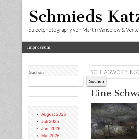
Schmieds Kat
Streetphotography von Martin Vanselow & Verte
Skip
Main
Impressum
to
menu
content
SCHLAGWORT:
ING
Suchen
Suchen
Eine Schw
August 2026
Juli 2026
Juni 2026
Mai 2026